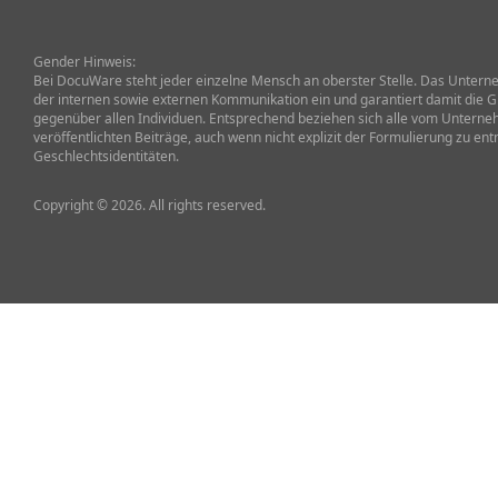
Gender Hinweis:
Bei DocuWare steht jeder einzelne Mensch an oberster Stelle. Das Unterneh
der internen sowie externen Kommunikation ein und garantiert damit die G
gegenüber allen Individuen. Entsprechend beziehen sich alle vom Untern
veröffentlichten Beiträge, auch wenn nicht explizit der Formulierung zu ent
Geschlechtsidentitäten.
Copyright © 2026. All rights reserved.