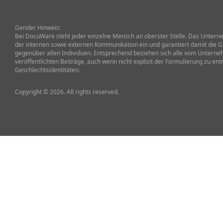
Gender Hinweis:
Bei DocuWare steht jeder einzelne Mensch an oberster Stelle. Das Unterneh
der internen sowie externen Kommunikation ein und garantiert damit die G
gegenüber allen Individuen. Entsprechend beziehen sich alle vom Untern
veröffentlichten Beiträge, auch wenn nicht explizit der Formulierung zu ent
Geschlechtsidentitäten.
Copyright © 2026. All rights reserved.