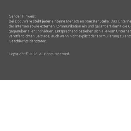
Gender Hinweis:
Bei DocuWare steht jeder einzelne Mensch an oberster Stelle. Das Unterneh
der internen sowie externen Kommunikation ein und garantiert damit die G
gegenüber allen Individuen. Entsprechend beziehen sich alle vom Untern
veröffentlichten Beiträge, auch wenn nicht explizit der Formulierung zu ent
Geschlechtsidentitäten.
Copyright © 2026. All rights reserved.