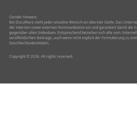
Gender Hinweis:
Bei DocuWare steht jeder einzelne Mensch an oberster Stelle. Das Unterneh
der internen sowie externen Kommunikation ein und garantiert damit die G
gegenüber allen Individuen. Entsprechend beziehen sich alle vom Untern
veröffentlichten Beiträge, auch wenn nicht explizit der Formulierung zu ent
Geschlechtsidentitäten.
Copyright © 2026. All rights reserved.