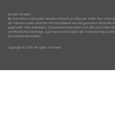
Gender Hinweis:
Bei DocuWare steht jeder einzelne Mensch an oberster Stelle. Das Unterneh
der internen sowie externen Kommunikation ein und garantiert damit die G
gegenüber allen Individuen. Entsprechend beziehen sich alle vom Untern
veröffentlichten Beiträge, auch wenn nicht explizit der Formulierung zu ent
Geschlechtsidentitäten.
Copyright © 2026. All rights reserved.