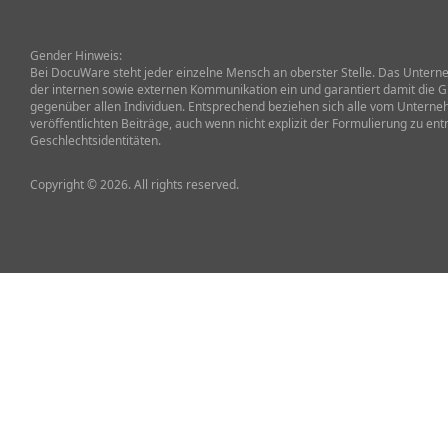
Gender Hinweis:
Bei DocuWare steht jeder einzelne Mensch an oberster Stelle. Das Unterneh
der internen sowie externen Kommunikation ein und garantiert damit die G
gegenüber allen Individuen. Entsprechend beziehen sich alle vom Untern
veröffentlichten Beiträge, auch wenn nicht explizit der Formulierung zu ent
Geschlechtsidentitäten.
Copyright © 2026. All rights reserved.