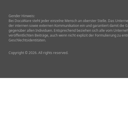
Gender Hinweis:
Bei DocuWare steht jeder einzelne Mensch an oberster Stelle. Das Unterneh
der internen sowie externen Kommunikation ein und garantiert damit die G
gegenüber allen Individuen. Entsprechend beziehen sich alle vom Untern
veröffentlichten Beiträge, auch wenn nicht explizit der Formulierung zu ent
Geschlechtsidentitäten.
Copyright © 2026. All rights reserved.