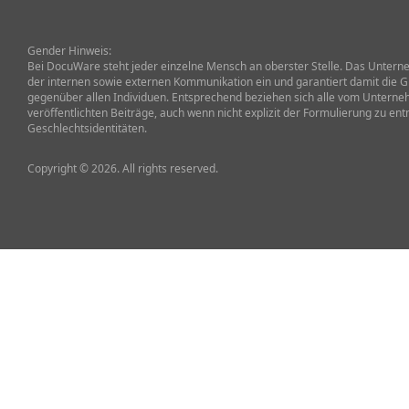
Gender Hinweis:
Bei DocuWare steht jeder einzelne Mensch an oberster Stelle. Das Unterneh
der internen sowie externen Kommunikation ein und garantiert damit die G
gegenüber allen Individuen. Entsprechend beziehen sich alle vom Untern
veröffentlichten Beiträge, auch wenn nicht explizit der Formulierung zu ent
Geschlechtsidentitäten.
Copyright © 2026. All rights reserved.