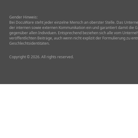
Gender Hinweis:
Bei DocuWare steht jeder einzelne Mensch an oberster Stelle. Das Unterneh
der internen sowie externen Kommunikation ein und garantiert damit die G
gegenüber allen Individuen. Entsprechend beziehen sich alle vom Untern
veröffentlichten Beiträge, auch wenn nicht explizit der Formulierung zu ent
Geschlechtsidentitäten.
Copyright © 2026. All rights reserved.