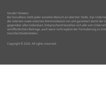
Gender Hinweis:
Bei DocuWare steht jeder einzelne Mensch an oberster Stelle. Das Unterneh
der internen sowie externen Kommunikation ein und garantiert damit die G
gegenüber allen Individuen. Entsprechend beziehen sich alle vom Untern
veröffentlichten Beiträge, auch wenn nicht explizit der Formulierung zu ent
Geschlechtsidentitäten.
Copyright © 2026. All rights reserved.