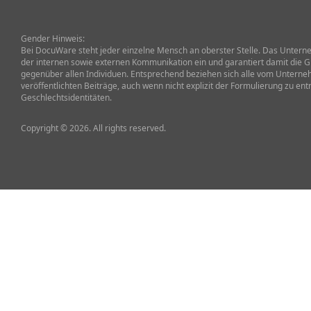
Gender Hinweis:
Bei DocuWare steht jeder einzelne Mensch an oberster Stelle. Das Unterneh
der internen sowie externen Kommunikation ein und garantiert damit die G
gegenüber allen Individuen. Entsprechend beziehen sich alle vom Untern
veröffentlichten Beiträge, auch wenn nicht explizit der Formulierung zu ent
Geschlechtsidentitäten.
Copyright © 2026. All rights reserved.