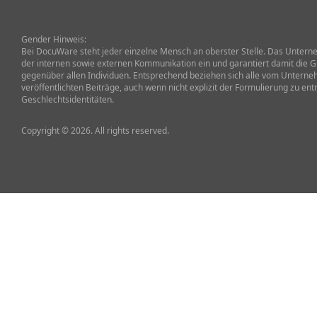
Gender Hinweis:
Bei DocuWare steht jeder einzelne Mensch an oberster Stelle. Das Unterneh
der internen sowie externen Kommunikation ein und garantiert damit die G
gegenüber allen Individuen. Entsprechend beziehen sich alle vom Untern
veröffentlichten Beiträge, auch wenn nicht explizit der Formulierung zu ent
Geschlechtsidentitäten.
Copyright © 2026. All rights reserved.