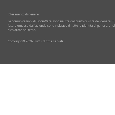
Riferimento di genere:
Le comunicazioni di DocuWare sono neutre dal punto di vista del genere. T
future emesse dall'azienda sono inclusive di tutte le identità di genere, an
dichiarate nel testo.
Copyright © 2026. Tutti i diritti riservati.