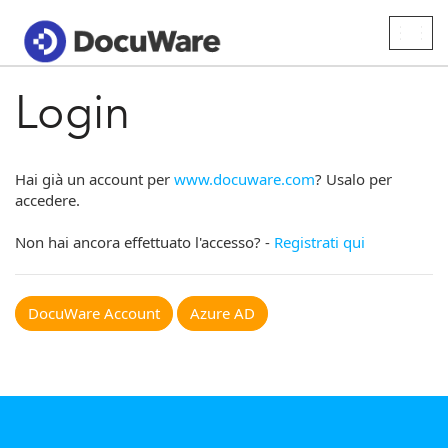
Togg
navig
Login
Hai già un account per
www.docuware.com
? Usalo per
accedere.
Non hai ancora effettuato l'accesso? -
Registrati qui
DocuWare Account
Azure AD