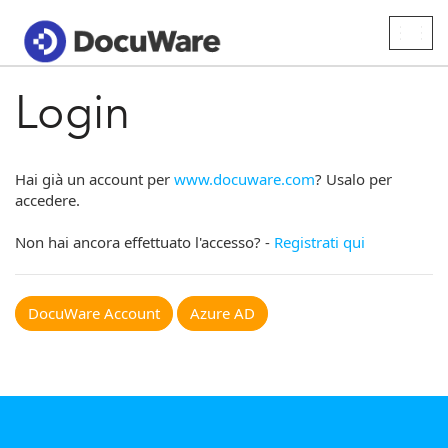
Togg
navig
Login
Hai già un account per
www.docuware.com
? Usalo per
accedere.
Non hai ancora effettuato l'accesso? -
Registrati qui
DocuWare Account
Azure AD