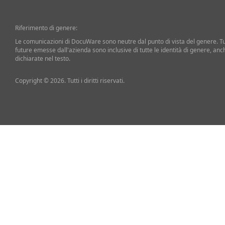
Riferimento di genere:
Le comunicazioni di DocuWare sono neutre dal punto di vista del genere. T
future emesse dall'azienda sono inclusive di tutte le identità di genere, an
dichiarate nel testo.
Copyright © 2026. Tutti i diritti riservati.