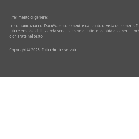
Riferimento di genere:
Le comunicazioni di DocuWare sono neutre dal punto di vista del genere. T
future emesse dall'azienda sono inclusive di tutte le identità di genere, an
dichiarate nel testo.
Copyright © 2026. Tutti i diritti riservati.