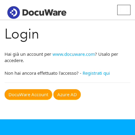
Togg
navig
Login
Hai già un account per
www.docuware.com
? Usalo per
accedere.
Non hai ancora effettuato l'accesso? -
Registrati qui
DocuWare Account
Azure AD