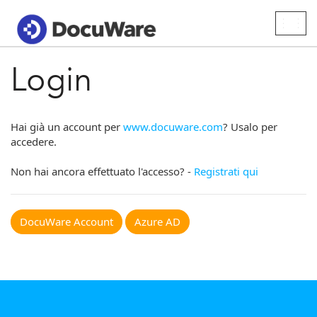
Togg
navig
Login
Hai già un account per
www.docuware.com
? Usalo per
accedere.
Non hai ancora effettuato l'accesso? -
Registrati qui
DocuWare Account
Azure AD