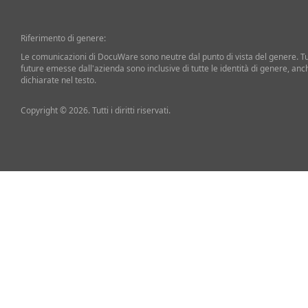
Riferimento di genere:
Le comunicazioni di DocuWare sono neutre dal punto di vista del genere. T
future emesse dall'azienda sono inclusive di tutte le identità di genere, an
dichiarate nel testo.
Copyright © 2026. Tutti i diritti riservati.