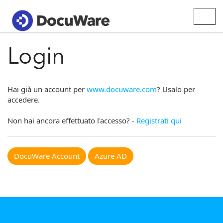
Togg
navig
Login
Hai già un account per
www.docuware.com
? Usalo per
accedere.
Non hai ancora effettuato l'accesso? -
Registrati qui
DocuWare Account
Azure AD