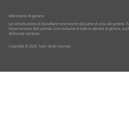
Riferimento di genere:
Le comunicazioni di DocuWare sono neutre dal punto di vista del genere. T
future emesse dall'azienda sono inclusive di tutte le identità di genere, an
dichiarate nel testo.
Copyright © 2026. Tutti i diritti riservati.