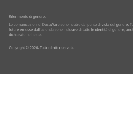
Riferimento di genere:
Le comunicazioni di DocuWare sono neutre dal punto di vista del genere. T
future emesse dall'azienda sono inclusive di tutte le identità di genere, an
dichiarate nel testo.
Copyright © 2026. Tutti i diritti riservati.