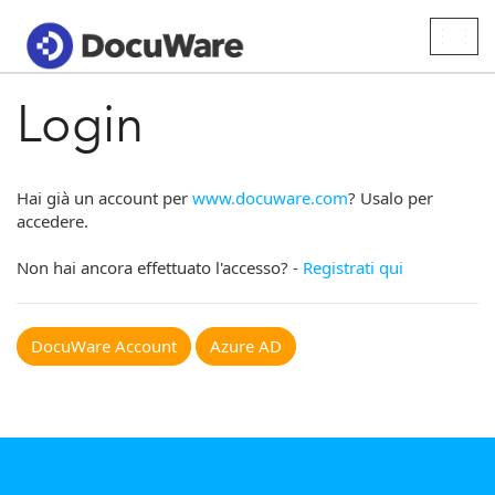
Togg
navig
Login
Hai già un account per
www.docuware.com
? Usalo per
accedere.
Non hai ancora effettuato l'accesso? -
Registrati qui
DocuWare Account
Azure AD