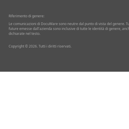
Riferimento di genere:
Le comunicazioni di DocuWare sono neutre dal punto di vista del genere. T
future emesse dall'azienda sono inclusive di tutte le identità di genere, an
dichiarate nel testo.
Copyright © 2026. Tutti i diritti riservati.