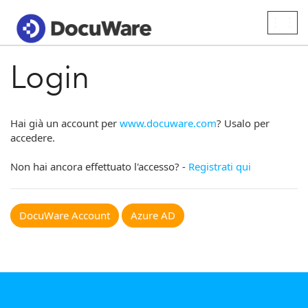
Togg
navig
Login
Hai già un account per
www.docuware.com
? Usalo per
accedere.
Non hai ancora effettuato l'accesso? -
Registrati qui
DocuWare Account
Azure AD