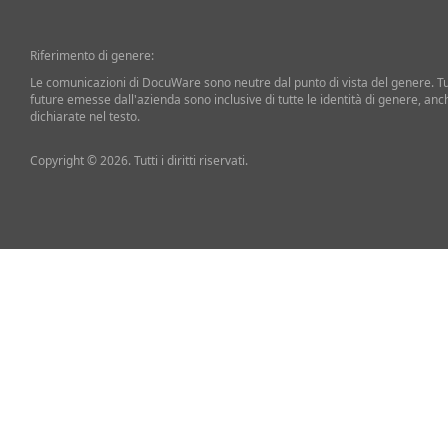
Riferimento di genere:
Le comunicazioni di DocuWare sono neutre dal punto di vista del genere. T
future emesse dall'azienda sono inclusive di tutte le identità di genere, an
dichiarate nel testo.
Copyright © 2026. Tutti i diritti riservati.