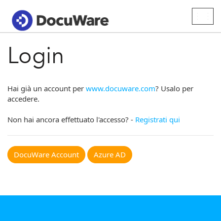
Togg
navig
Login
Hai già un account per
www.docuware.com
? Usalo per
accedere.
Non hai ancora effettuato l'accesso? -
Registrati qui
DocuWare Account
Azure AD