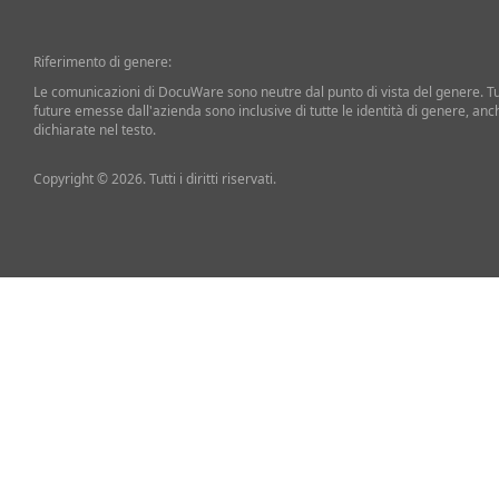
Riferimento di genere:
Le comunicazioni di DocuWare sono neutre dal punto di vista del genere. T
future emesse dall'azienda sono inclusive di tutte le identità di genere, an
dichiarate nel testo.
Copyright © 2026. Tutti i diritti riservati.