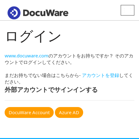
Toggle
naviga
ログイン
www.docuware.com
のアカウントをお持ちですか？ そのアカ
ウントでログインしてください。
まだお持ちでない場合はこちらから-
アカウントを登録
してく
ださい。
外部アカウントでサインインする
DocuWare Account
Azure AD