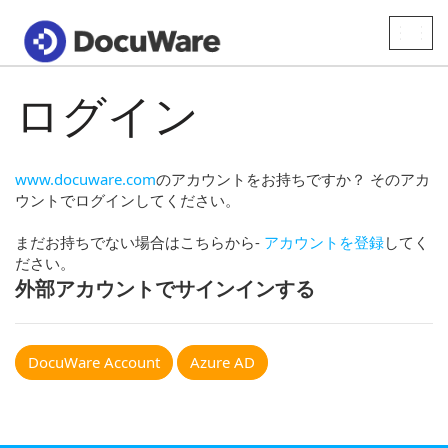
Toggle
naviga
ログイン
www.docuware.com
のアカウントをお持ちですか？ そのアカ
ウントでログインしてください。
まだお持ちでない場合はこちらから-
アカウントを登録
してく
ださい。
外部アカウントでサインインする
DocuWare Account
Azure AD