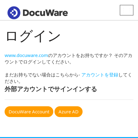
Toggle
naviga
ログイン
www.docuware.com
のアカウントをお持ちですか？ そのアカ
ウントでログインしてください。
まだお持ちでない場合はこちらから-
アカウントを登録
してく
ださい。
外部アカウントでサインインする
DocuWare Account
Azure AD