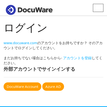
Toggle
naviga
ログイン
www.docuware.com
のアカウントをお持ちですか？ そのアカ
ウントでログインしてください。
まだお持ちでない場合はこちらから-
アカウントを登録
してく
ださい。
外部アカウントでサインインする
DocuWare Account
Azure AD