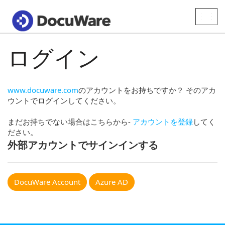
Toggle
naviga
ログイン
www.docuware.com
のアカウントをお持ちですか？ そのアカ
ウントでログインしてください。
まだお持ちでない場合はこちらから-
アカウントを登録
してく
ださい。
外部アカウントでサインインする
DocuWare Account
Azure AD