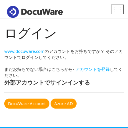
Toggle
naviga
ログイン
www.docuware.com
のアカウントをお持ちですか？ そのアカ
ウントでログインしてください。
まだお持ちでない場合はこちらから-
アカウントを登録
してく
ださい。
外部アカウントでサインインする
DocuWare Account
Azure AD