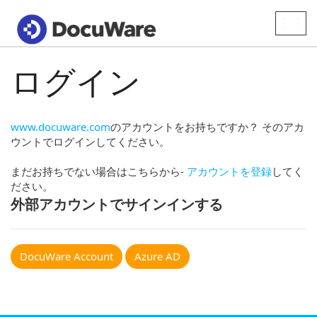
Toggle
naviga
ログイン
www.docuware.com
のアカウントをお持ちですか？ そのアカ
ウントでログインしてください。
まだお持ちでない場合はこちらから-
アカウントを登録
してく
ださい。
外部アカウントでサインインする
DocuWare Account
Azure AD