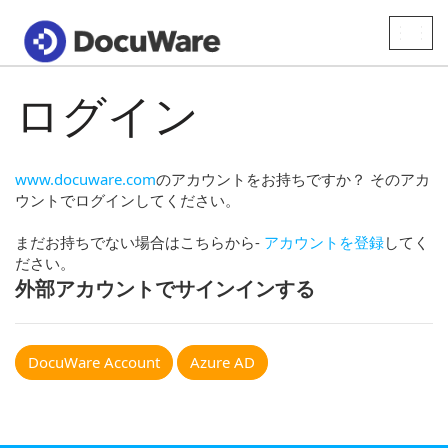
Toggle
naviga
ログイン
www.docuware.com
のアカウントをお持ちですか？ そのアカ
ウントでログインしてください。
まだお持ちでない場合はこちらから-
アカウントを登録
してく
ださい。
外部アカウントでサインインする
DocuWare Account
Azure AD