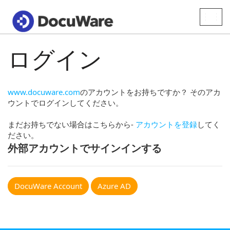
Toggle
naviga
ログイン
www.docuware.com
のアカウントをお持ちですか？ そのアカ
ウントでログインしてください。
まだお持ちでない場合はこちらから-
アカウントを登録
してく
ださい。
外部アカウントでサインインする
DocuWare Account
Azure AD