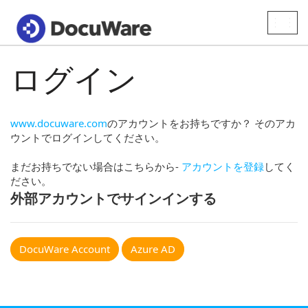
Toggle
naviga
ログイン
www.docuware.com
のアカウントをお持ちですか？ そのアカ
ウントでログインしてください。
まだお持ちでない場合はこちらから-
アカウントを登録
してく
ださい。
外部アカウントでサインインする
DocuWare Account
Azure AD