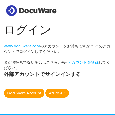
Toggle
naviga
ログイン
www.docuware.com
のアカウントをお持ちですか？ そのアカ
ウントでログインしてください。
まだお持ちでない場合はこちらから-
アカウントを登録
してく
ださい。
外部アカウントでサインインする
DocuWare Account
Azure AD