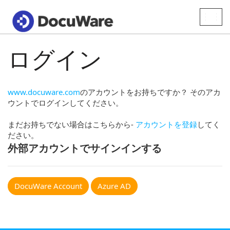
Toggle
naviga
ログイン
www.docuware.com
のアカウントをお持ちですか？ そのアカ
ウントでログインしてください。
まだお持ちでない場合はこちらから-
アカウントを登録
してく
ださい。
外部アカウントでサインインする
DocuWare Account
Azure AD