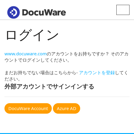
Toggle
naviga
ログイン
www.docuware.com
のアカウントをお持ちですか？ そのアカ
ウントでログインしてください。
まだお持ちでない場合はこちらから-
アカウントを登録
してく
ださい。
外部アカウントでサインインする
DocuWare Account
Azure AD