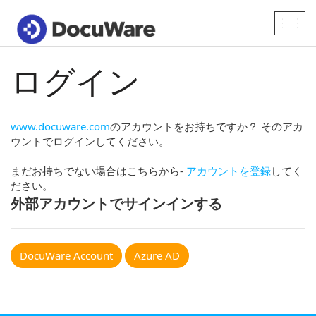
Toggle
naviga
ログイン
www.docuware.com
のアカウントをお持ちですか？ そのアカ
ウントでログインしてください。
まだお持ちでない場合はこちらから-
アカウントを登録
してく
ださい。
外部アカウントでサインインする
DocuWare Account
Azure AD