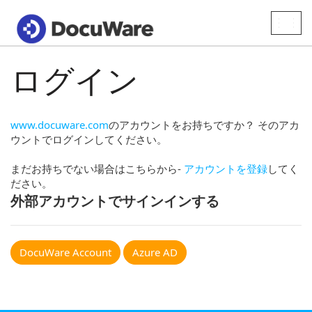
Toggle
naviga
ログイン
www.docuware.com
のアカウントをお持ちですか？ そのアカ
ウントでログインしてください。
まだお持ちでない場合はこちらから-
アカウントを登録
してく
ださい。
外部アカウントでサインインする
DocuWare Account
Azure AD