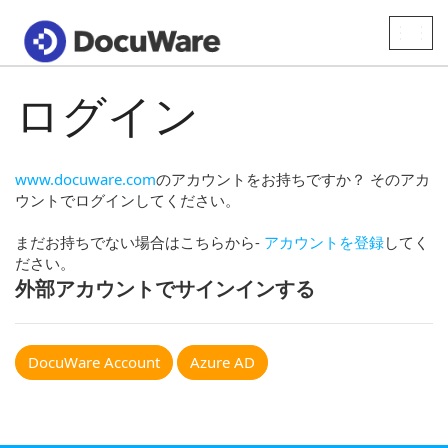
Toggle
naviga
ログイン
www.docuware.com
のアカウントをお持ちですか？ そのアカ
ウントでログインしてください。
まだお持ちでない場合はこちらから-
アカウントを登録
してく
ださい。
外部アカウントでサインインする
DocuWare Account
Azure AD