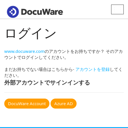
Toggle
naviga
ログイン
www.docuware.com
のアカウントをお持ちですか？ そのアカ
ウントでログインしてください。
まだお持ちでない場合はこちらから-
アカウントを登録
してく
ださい。
外部アカウントでサインインする
DocuWare Account
Azure AD