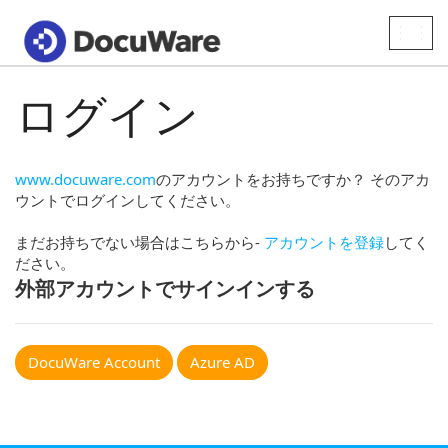
Toggle
naviga
ログイン
www.docuware.com
のアカウントをお持ちですか？ そのアカ
ウントでログインしてください。
まだお持ちでない場合はこちらから-
アカウントを登録
してく
ださい。
外部アカウントでサインインする
DocuWare Account
Azure AD