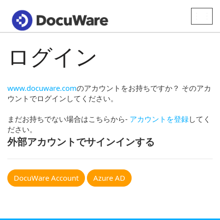
Toggle
naviga
ログイン
www.docuware.com
のアカウントをお持ちですか？ そのアカ
ウントでログインしてください。
まだお持ちでない場合はこちらから-
アカウントを登録
してく
ださい。
外部アカウントでサインインする
DocuWare Account
Azure AD