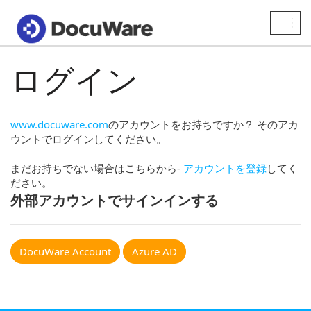
Toggle
naviga
ログイン
www.docuware.com
のアカウントをお持ちですか？ そのアカ
ウントでログインしてください。
まだお持ちでない場合はこちらから-
アカウントを登録
してく
ださい。
外部アカウントでサインインする
DocuWare Account
Azure AD