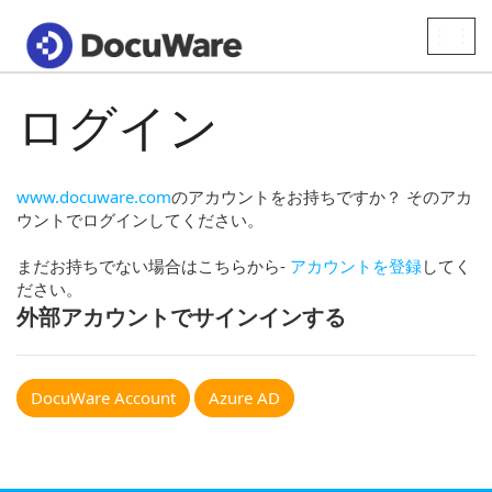
Toggle
naviga
ログイン
www.docuware.com
のアカウントをお持ちですか？ そのアカ
ウントでログインしてください。
まだお持ちでない場合はこちらから-
アカウントを登録
してく
ださい。
外部アカウントでサインインする
DocuWare Account
Azure AD