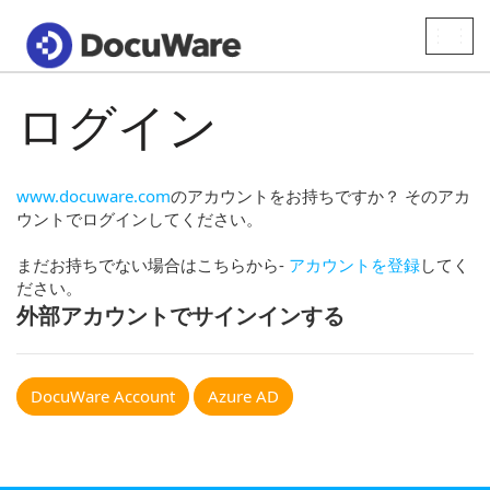
Toggle
naviga
ログイン
www.docuware.com
のアカウントをお持ちですか？ そのアカ
ウントでログインしてください。
まだお持ちでない場合はこちらから-
アカウントを登録
してく
ださい。
外部アカウントでサインインする
DocuWare Account
Azure AD