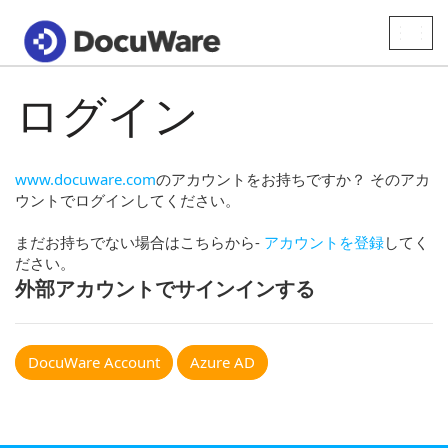
Toggle
naviga
ログイン
www.docuware.com
のアカウントをお持ちですか？ そのアカ
ウントでログインしてください。
まだお持ちでない場合はこちらから-
アカウントを登録
してく
ださい。
外部アカウントでサインインする
DocuWare Account
Azure AD