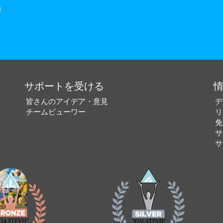
サポートを受ける
皆さんのアイデア・意見
デ
チームビューワー
リ
免
サ
サ