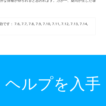
分
な
情報
が
得
られると
思
われます
。万
が
一、疑問
が
生
じた
場
有効です：
7.6, 7.7, 7.8, 7.9, 7.10, 7.11, 7.12, 7.13, 7.14,
ヘルプを入手