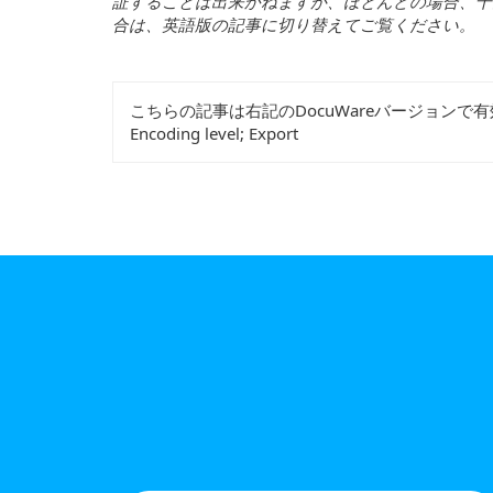
証
することは
出来
かねますが
、
ほとんどの
場合、十
合
は
、英語版
の
記事
に
切
り
替
えてご
覧
ください
。
こちらの記事は右記のDocuWareバージョンで
Encoding level; Export