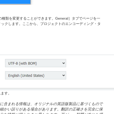
ングの種類を変更することができます。General］タブでページを一
］をクリックします。ここから、プロジェクトのエンコーディング・タ
れます。
に
含
まれる
情報
は
、
オリジナルの
英語版製品
に
基
づくもので
細
かい
誤
りがある
場合
があります
。翻訳
の
正確
さを
完全
に
保