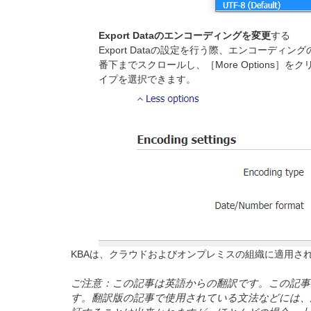
Export Dataのエンコーディングを変更
する
Export Dataの設定を行う際、エンコーディ
番下までスクロールし、［More Options
イプを選択できます。
KBAは、クラウドおよびオンプレミスの組織に適用さ
ご
注意：
この
記事
は
英語
からの
翻訳
です
。
この
記事
す
。翻訳版
の
記事
で
使用
されている
文法
などには
、