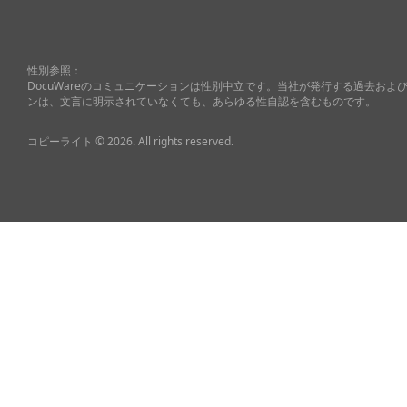
性別参照：
DocuWareのコミュニケーションは性別中立です。当社が発行する過去お
ンは、文言に明示されていなくても、あらゆる性自認を含むものです。
コピーライト © 2026. All rights reserved.