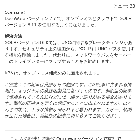
ビュー:
33
Scenario:
DocuWare バージョン 7.7 で、オンプレミスとクラウドで SOLR
バージョン 8.11 を使用するようになりました。
解決方法
SOLRバージョン8.6.0では、UNCに関するブレークチェンジがあ
ります。セキュリティ上の理由から、SOLR は UNC パスを使用す
る機能を削除しました。代わりに、ネットワークパスをサーバー
上のドライブレターにマップすることをお勧めします。
KBA は、オンプレミス組織のみに適用されます。
ご注意：
この
記事
は
英語
からの
翻訳
です
。
この
記事
に
含
まれる
情
報
は
、
オリジナルの
英語版製品
に
基
づくものです
。翻訳版
の
記事
で
使用
されている
文法
などには
、細
かい
誤
りがある
場合
がありま
す
。翻訳
の
正確
さを
完全
に
保証
することは
出来
かねますが
、
ほと
んどの
場合、十分
な
情報
が
得
られると
思
われます
。万
が
一、疑問
が
生
じた
場合
は
、英語版
の
記事
に
切
り
替
えてご
覧
ください。
こちらの記事は右記のDocuWareバージョンで有効で