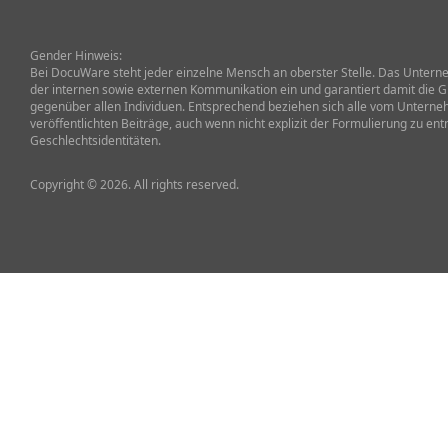
Gender Hinweis:
Bei DocuWare steht jeder einzelne Mensch an oberster Stelle. Das Unterneh
der internen sowie externen Kommunikation ein und garantiert damit die G
gegenüber allen Individuen. Entsprechend beziehen sich alle vom Untern
veröffentlichten Beiträge, auch wenn nicht explizit der Formulierung zu ent
Geschlechtsidentitäten.
Copyright © 2026. All rights reserved.