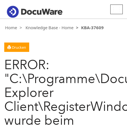
Togg
navig
Home
Knowledge Base - Home
KBA-37609
Drucken
ERROR:
"C:\Programme\Do
Explorer
Client\RegisterWindo
wurde beim