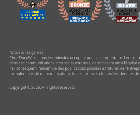
Note sur les genres:
Chez DocuWare, tous les individus occupent une place prioritaire. L’entrepris
dans ses communications internes et externes, garantissant ainsi l’égalité et
Par conséquent, l’ensemble des publications passées et futures de l’entrepr
formulent pas de manière explicite, font référence à toutes les identités de
Copyright © 2026. All rights reserved.