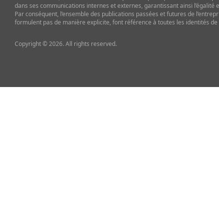
dans ses communications internes et externes, garantissant ainsi l’égalité et
Par conséquent, l’ensemble des publications passées et futures de l’entrepr
formulent pas de manière explicite, font référence à toutes les identités de
Copyright © 2026. All rights reserved.